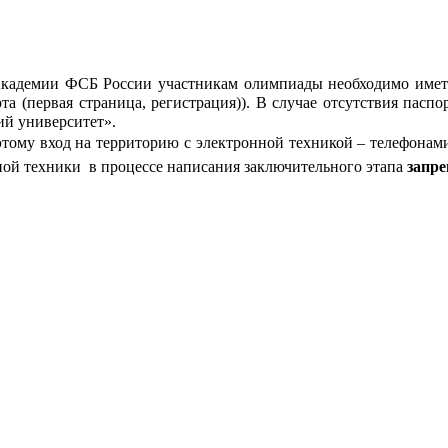
 Академии ФСБ России участникам олимпиады необходимо имет
а (первая страница, регистрация)). В случае отсутствия паспо
ий университет».
тому вход на территорию с электронной техникой – телефона
нной техники
в процессе написания заключительного этапа
запр