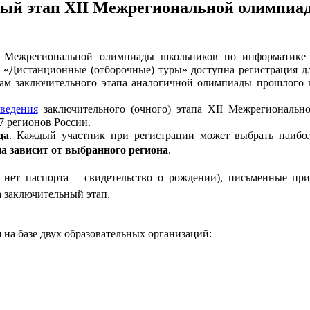
ный этап XII Межрегиональной олимпиа
Межрегиональной олимпиады школьников по информатике 
е
«Дистанционные (отборочные) туры»
доступна регистрация д
ам заключительного этапа аналогичной олимпиады прошлого
ведения
заключительного (очного) этапа XII Межрегиональ
7 регионов Р
оссии
.
да
. К
аждый участник при регистрации
мо
жет
выбрать наибо
па
зависит от выбранного региона
.
го нет паспорта – свидетельство о рождении), письменные пр
а заключительный этап
.
 на базе
двух образовательных организаций: